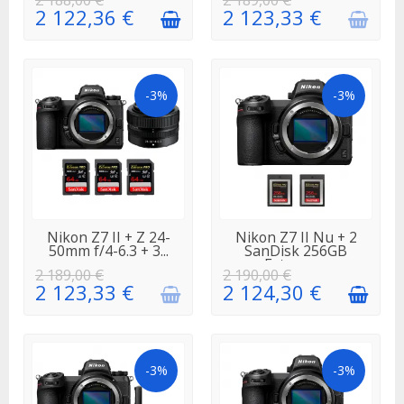
2 122,36 €
2 123,33 €
-3%
-3%
EN
EN STOCK
Nikon Z7 II + Z 24-
Nikon Z7 II Nu + 2
RÉAPPROVISIONNEMENT
50mm f/4-6.3 + 3...
SanDisk 256GB
Extreme...
2 189,00 €
2 190,00 €
2 123,33 €
2 124,30 €
-3%
-3%