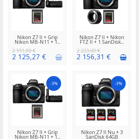
EN
EN STOCK
Nikon Z7 II + Grip
Nikon Z7 II + Nikon
RÉAPPROVISIONNEMENT
Nikon MB-N11 + 1...
FTZ II + 1 SanDisk...
2 191,00 €
2 223,00 €
2 125,27 €
2 156,31 €
-3%
-3%
EN
EN STOCK
Nikon Z7 II + Grip
Nikon Z7 II Nu + 3
RÉAPPROVISIONNEMENT
Nikon MB-N11 + 1...
SanDisk 64GB