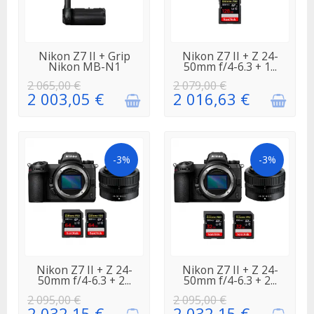
EN
EN
Nikon Z7 II + Grip
Nikon Z7 II + Z 24-
RÉAPPROVISIONNEMENT
RÉAPPROVISIONNEMENT
Nikon MB-N1
50mm f/4-6.3 + 1...
2 065,00 €
2 079,00 €
2 003,05 €
2 016,63 €
-3%
-3%
EN
EN
Nikon Z7 II + Z 24-
Nikon Z7 II + Z 24-
RÉAPPROVISIONNEMENT
RÉAPPROVISIONNEMENT
50mm f/4-6.3 + 2...
50mm f/4-6.3 + 2...
2 095,00 €
2 095,00 €
2 032,15 €
2 032,15 €