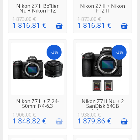
EN STOCK
EN STOCK
Nikon Z7 II Boîtier
Nikon Z7 II + Nikon
Nu + Nikon FTZ
FTZ II
1 873,00 €
1 873,00 €
1 816,81 €
1 816,81 €
-3%
-3%
EN
EN STOCK
Nikon Z7 II + Z 24-
Nikon Z7 II Nu + 2
RÉAPPROVISIONNEMENT
50mm f/4-6.3
SanDisk 64GB
Extreme...
1 906,00 €
1 938,00 €
1 848,82 €
1 879,86 €