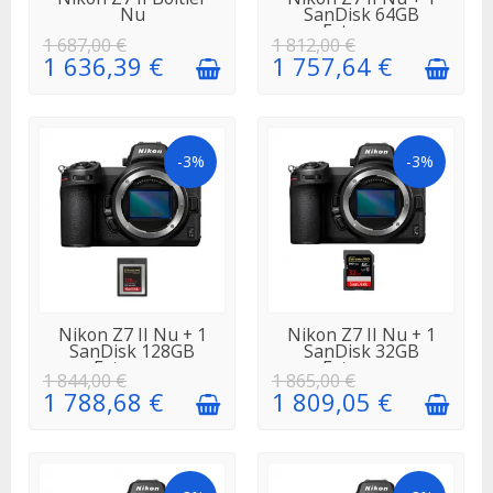
Nu
SanDisk 64GB
Extreme...
1 687,00 €
1 812,00 €
1 636,39 €
1 757,64 €
-3%
-3%
EN STOCK
EN STOCK
Nikon Z7 II Nu + 1
Nikon Z7 II Nu + 1
SanDisk 128GB
SanDisk 32GB
Extreme...
Extreme...
1 844,00 €
1 865,00 €
1 788,68 €
1 809,05 €