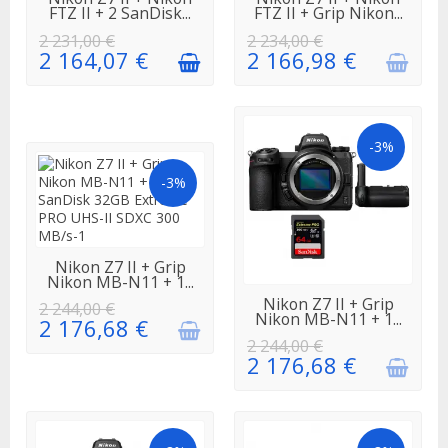
RÉAPPROVISIONNEMENT
FTZ II + 2 SanDisk...
FTZ II + Grip Nikon...
2 231,00 €
2 234,00 €
2 164,07 €
2 166,98 €
-3%
-3%
EN
Nikon Z7 II + Grip
RÉAPPROVISIONNEMENT
Nikon MB-N11 + 1...
EN
Nikon Z7 II + Grip
2 244,00 €
RÉAPPROVISIONNEMENT
Nikon MB-N11 + 1...
2 176,68 €
2 244,00 €
2 176,68 €