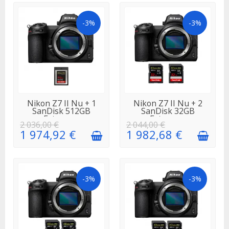
-3%
-3%
EN STOCK
EN STOCK
Nikon Z7 II Nu + 1
Nikon Z7 II Nu + 2
SanDisk 512GB
SanDisk 32GB
Extreme...
Extreme...
2 036,00 €
2 044,00 €
1 974,92 €
1 982,68 €
-3%
-3%