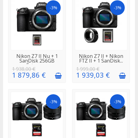
-3%
-3%
EN STOCK
EN STOCK
Nikon Z7 II Nu + 1
Nikon Z7 II + Nikon
SanDisk 256GB
FTZ II + 1 SanDisk...
Extreme...
1 938,00 €
1 999,00 €
1 879,86 €
1 939,03 €
-3%
-3%