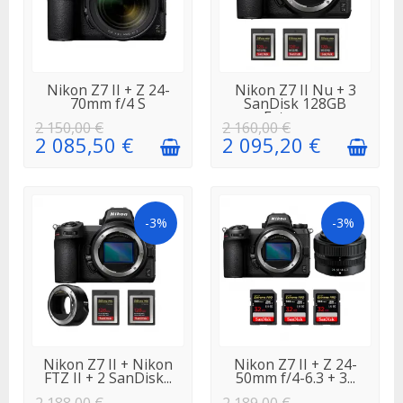
EN STOCK
EN STOCK
Nikon Z7 II + Z 24-
Nikon Z7 II Nu + 3
70mm f/4 S
SanDisk 128GB
Extreme...
2 150,00 €
2 160,00 €
2 085,50 €
2 095,20 €
-3%
-3%
EN STOCK
EN
Nikon Z7 II + Nikon
Nikon Z7 II + Z 24-
RÉAPPROVISIONNEMENT
FTZ II + 2 SanDisk...
50mm f/4-6.3 + 3...
2 188,00 €
2 189,00 €