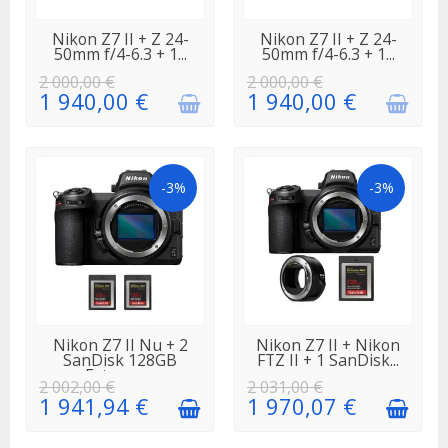
EN
EN
Nikon Z7 II + Z 24-
Nikon Z7 II + Z 24-
RÉAPPROVISIONNEMENT
RÉAPPROVISIONNEMENT
50mm f/4-6.3 + 1...
50mm f/4-6.3 + 1...
2 000,00 €
2 000,00 €
1 940,00 €
1 940,00 €
-3%
-3%
EN STOCK
EN STOCK
Nikon Z7 II Nu + 2
Nikon Z7 II + Nikon
SanDisk 128GB
FTZ II + 1 SanDisk...
Extreme...
2 002,00 €
2 031,00 €
1 941,94 €
1 970,07 €