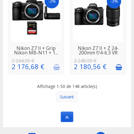
-3%
-3%
EN
EN STOCK
Nikon Z7 II + Grip
Nikon Z7 II + Z 24-
RÉAPPROVISIONNEMENT
Nikon MB-N11 + 1...
200mm f/4-6.3 VR
2 244,00 €
2 248,00 €
2 176,68 €
2 180,56 €
Affichage 1-50 de 148 article(s)
Suivant