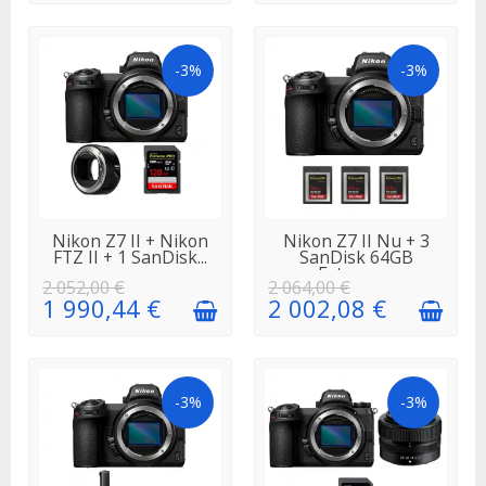
-3%
-3%
EN STOCK
EN STOCK
Nikon Z7 II + Nikon
Nikon Z7 II Nu + 3
FTZ II + 1 SanDisk...
SanDisk 64GB
Extreme...
2 052,00 €
2 064,00 €
1 990,44 €
2 002,08 €
-3%
-3%