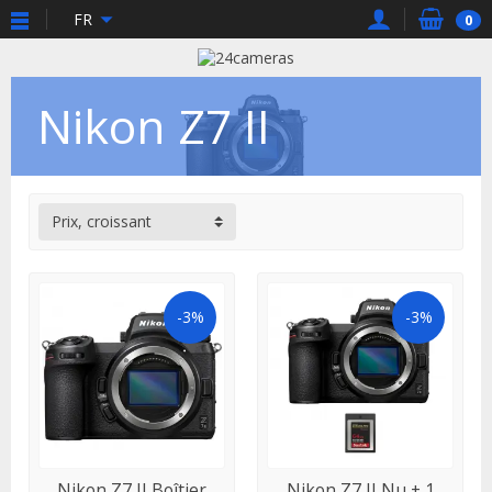
FR
0
Nikon Z7 II
Prix, croissant
-3%
-3%
EN STOCK
EN STOCK
Nikon Z7 II Boîtier
Nikon Z7 II Nu + 1