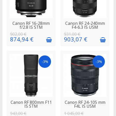
EN STOCK
EN STOCK
Canon RF 16-28mm
Canon RF 24-240mm
f/2.8 IS STM
F4-6.3 IS USM
902,00 €
931,00 €
874,94 €
903,07 €
-3%
-3%
EN STOCK
EN STOCK
Canon RF 800mm F11
Canon RF 24-105 mm
IS STM
F4L IS USM
943,00 €
1 045,00 €