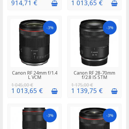
914,71 €
1 013,65 €
-3%
-3%
EN STOCK
EN STOCK
Canon RF 24mm f/1.4
Canon RF 28-70mm
L VCM
f/2.8 IS STM
1 045,00 €
1 175,00 €
1 013,65 €
1 139,75 €
-3%
-3%