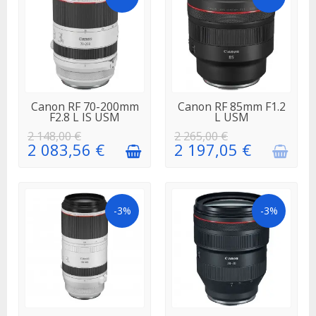
EN STOCK
EN
Canon RF 70-200mm
Canon RF 85mm F1.2
RÉAPPROVISIONNEMENT
F2.8 L IS USM
L USM
2 148,00 €
2 265,00 €
2 083,56 €
2 197,05 €
-3%
-3%