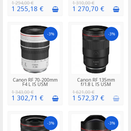
1 294,00 €
1 310,00 €
1 255,18 €
1 270,70 €
-3%
-3%
EN STOCK
EN
Canon RF 70-200mm
Canon RF 135mm
RÉAPPROVISIONNEMENT
F4 L IS USM
f/1.8 L IS USM
1 343,00 €
1 621,00 €
1 302,71 €
1 572,37 €
-3%
-3%