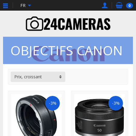
FR
0
OBJECTIFS CANON
Prix, croissant
-3%
-3%