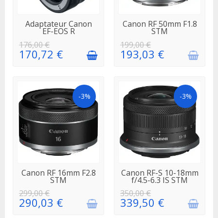
EN STOCK
EN
Adaptateur Canon
Canon RF 50mm F1.8
RÉAPPROVISIONNEMENT
EF-EOS R
STM
176,00 €
199,00 €
170,72 €
193,03 €
-3%
-3%
EN
EN
Canon RF 16mm F2.8
Canon RF-S 10-18mm
RÉAPPROVISIONNEMENT
RÉAPPROVISIONNEMENT
STM
f/4.5-6.3 IS STM
299,00 €
350,00 €
290,03 €
339,50 €