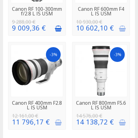
EN STOCK
EN
Canon RF 100-300mm
Canon RF 600mm F4
RÉAPPROVISIONNEMENT
f/2.8 L IS USM
L IS USM
9 288,00 €
10 930,00 €
9 009,36 €
10 602,10 €
-3%
-3%
EN
EN
Canon RF 400mm F2.8
Canon RF 800mm F5.6
RÉAPPROVISIONNEMENT
RÉAPPROVISIONNEMENT
L IS USM
L IS USM
12 161,00 €
14 576,00 €
11 796,17 €
14 138,72 €