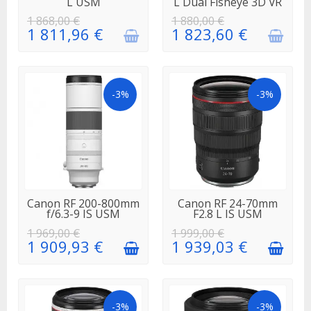
L USM
L Dual Fisheye 3D VR
1 868,00 €
1 880,00 €
1 811,96 €
1 823,60 €
-3%
-3%
EN STOCK
EN STOCK
Canon RF 200-800mm
Canon RF 24-70mm
f/6.3-9 IS USM
F2.8 L IS USM
1 969,00 €
1 999,00 €
1 909,93 €
1 939,03 €
-3%
-3%