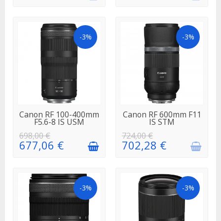
-3%
-3%
EN STOCK
EN
Canon RF 100-400mm
Canon RF 600mm F11
RÉAPPROVISIONNEMENT
F5.6-8 IS USM
IS STM
698,00 €
724,00 €
677,06 €
702,28 €
-3%
-3%