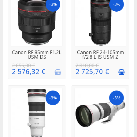
-3%
-3%
EN
EN STOCK
Canon RF 85mm F1.2L
Canon RF 24-105mm
RÉAPPROVISIONNEMENT
USM DS
f/2.8 L IS USM Z
2 656,00 €
2 810,00 €
2 576,32 €
2 725,70 €
-3%
-3%