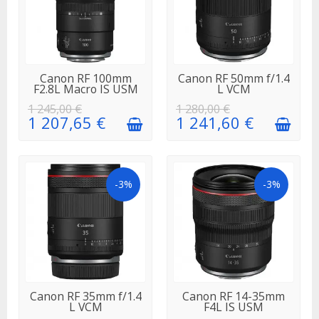
EN STOCK
EN STOCK
Canon RF 100mm
Canon RF 50mm f/1.4
F2.8L Macro IS USM
L VCM
1 245,00 €
1 280,00 €
1 207,65 €
1 241,60 €
-3%
-3%
EN STOCK
EN STOCK
Canon RF 35mm f/1.4
Canon RF 14-35mm
L VCM
F4L IS USM