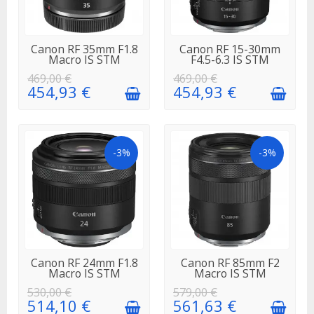
EN STOCK
EN STOCK
Canon RF 35mm F1.8
Canon RF 15-30mm
Macro IS STM
F4.5-6.3 IS STM
469,00 €
469,00 €
454,93 €
454,93 €
-3%
-3%
EN STOCK
EN STOCK
Canon RF 24mm F1.8
Canon RF 85mm F2
Macro IS STM
Macro IS STM
530,00 €
579,00 €
514,10 €
561,63 €