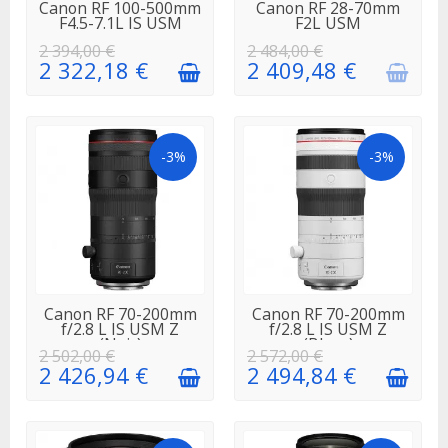
EN STOCK
EN
Canon RF 100-500mm
Canon RF 28-70mm
RÉAPPROVISIONNEMENT
F4.5-7.1L IS USM
F2L USM
2 394,00 €
2 484,00 €
2 322,18 €
2 409,48 €
-3%
-3%
EN STOCK
EN STOCK
Canon RF 70-200mm
Canon RF 70-200mm
f/2.8 L IS USM Z
f/2.8 L IS USM Z
(Noir)
(Blanc)
2 502,00 €
2 572,00 €
2 426,94 €
2 494,84 €