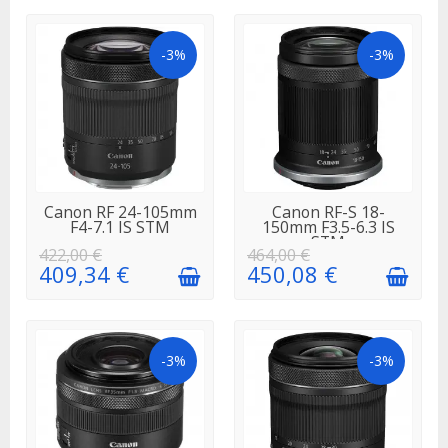
-3%
-3%
EN STOCK
EN STOCK
Canon RF 24-105mm
Canon RF-S 18-
F4-7.1 IS STM
150mm F3.5-6.3 IS
STM
422,00 €
464,00 €
409,34 €
450,08 €
-3%
-3%