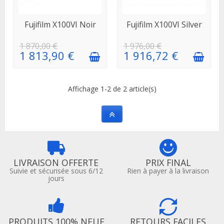
EN STOCK
EN STOCK
Fujifilm X100VI Noir
Fujifilm X100VI Silver
1 870,00 €
1 976,00 €
1 813,90 €
1 916,72 €
Affichage 1-2 de 2 article(s)
LIVRAISON OFFERTE
PRIX FINAL
Suivie et sécurisée sous 6/12
Rien à payer à la livraison
jours
PRODUITS 100% NEUF
RETOURS FACILES