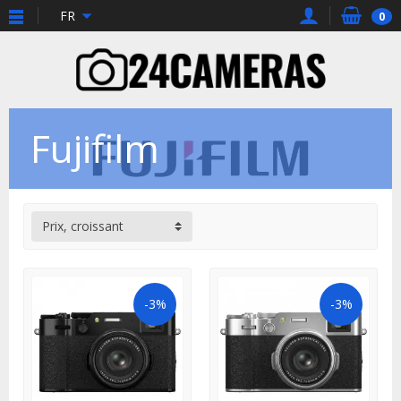
FR
0
Fujifilm
Prix, croissant
-3%
-3%