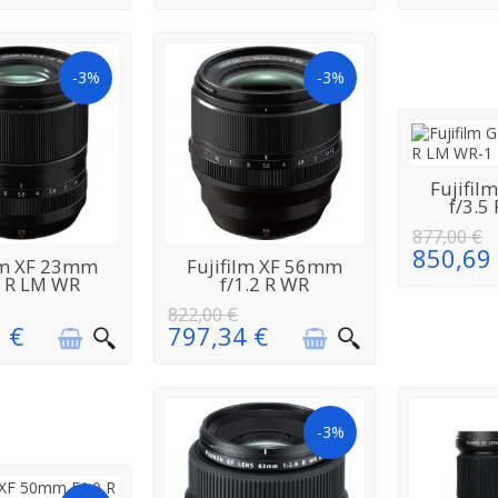
-3%
-3%
Fujifi
RÉAPPROV
f/3.5
877,00 €
850,69
EN
EN
ilm XF 23mm
Fujifilm XF 56mm
VISIONNEMENT
RÉAPPROVISIONNEMENT
4 R LM WR
f/1.2 R WR
822,00 €
 €
797,34 €
-3%