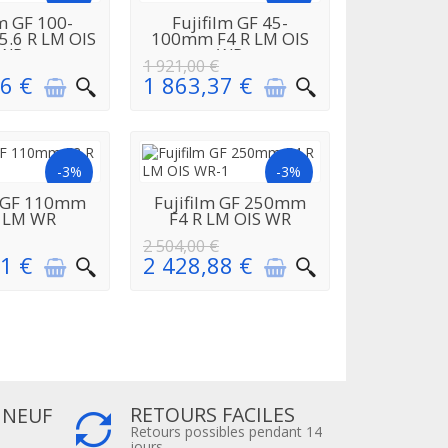
EN
EN
lm GF 100-
Fujifilm GF 45-
ISIONNEMENT
RÉAPPROVISIONNEMENT
.6 R LM OIS
100mm F4 R LM OIS
WR
WR
1 921,00 €
6 €
1 863,37 €
-3%
-3%
EN
EN
m GF 110mm
Fujifilm GF 250mm
ISIONNEMENT
RÉAPPROVISIONNEMENT
R LM WR
F4 R LM OIS WR
2 504,00 €
1 €
2 428,88 €
RETOURS FACILES
 NEUF
Retours possibles pendant 14
jours