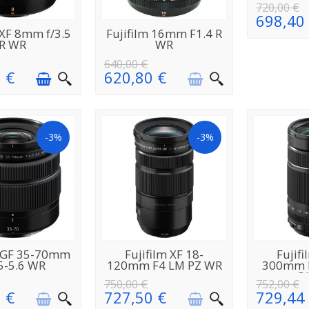
720,00 €
698,40
N STOCK
EN
 XF 8mm f/3.5
Fujifilm 16mm F1.4 R
RÉAPPROVISIONNEMENT
R WR
WR
640,00 €
 €
620,80 €
-3%
-3%
EN
EN
m GF 35-70mm
Fujifilm XF 18-
Fujifi
VISIONNEMENT
RÉAPPROVISIONNEMENT
RÉAPPROV
.5-5.6 WR
120mm F4 LM PZ WR
300mm F
O
750,00 €
752,00 €
 €
727,50 €
729,44