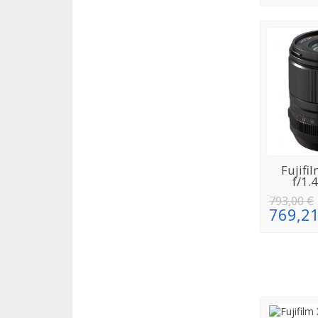
Fujif
RÉAPPRO
f/1.
793,00 €
769,21