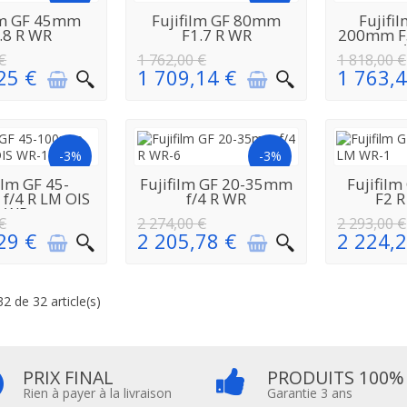
EN
EN
ilm GF 45mm
Fujifilm GF 80mm
Fujifi
VISIONNEMENT
RÉAPPROVISIONNEMENT
RÉAPPROV
.8 R WR
F1.7 R WR
200mm F5
€
1 762,00 €
1 818,00 €
25 €
1 709,14 €
1 763,4
-3%
-3%
EN
EN
ilm GF 45-
Fujifilm GF 20-35mm
Fujifil
VISIONNEMENT
RÉAPPROVISIONNEMENT
RÉAPPROV
f/4 R LM OIS
f/4 R WR
F2 
WR
€
2 274,00 €
2 293,00 €
29 €
2 205,78 €
2 224,2
2 de 32 article(s)
PRIX FINAL
PRODUITS 100%
Rien à payer à la livraison
Garantie 3 ans