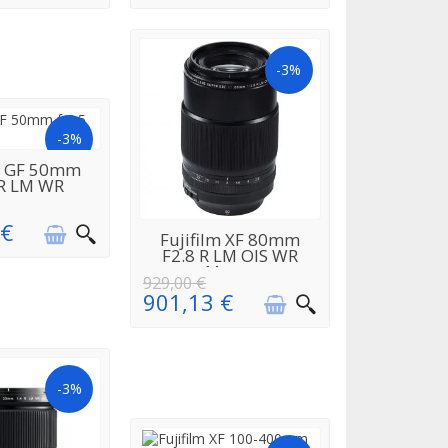
-3%
-3%
EN
lm GF 50mm
ISIONNEMENT
 R LM WR
 €
EN
Fujifilm XF 80mm
RÉAPPROVISIONNEMENT
F2.8 R LM OIS WR
Macro
929,00 €
901,13 €
-3%