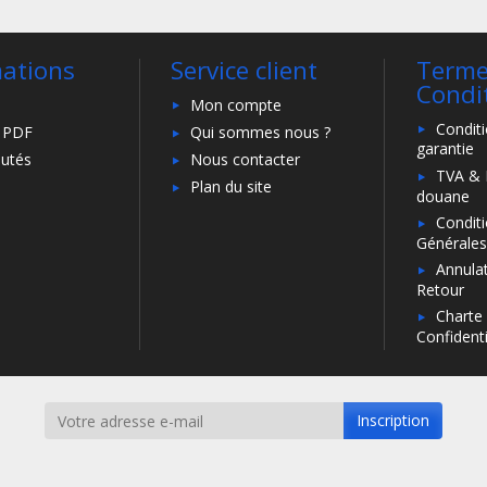
mations
Service client
Terme
Condi
Mon compte
Condit
 PDF
Qui sommes nous ?
garantie
utés
Nous contacter
TVA & 
Plan du site
douane
Condit
Générales
Annulat
Retour
Charte
Confidenti