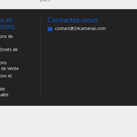
s et
Contactez-nous
tions
contact@24cameras.com
ions de
Droits de
ions
 de Vente
ion et
 de
alité