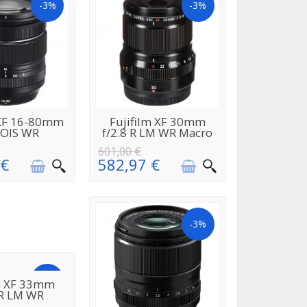
-3%
-3%
EN
EN
 XF 16-80mm
Fujifilm XF 30mm
ISIONNEMENT
RÉAPPROVISIONNEMENT
 OIS WR
f/2.8 R LM WR Macro
601,00 €
 €
582,97 €
-3%
-3%
EN
lm XF 33mm
ISIONNEMENT
 R LM WR