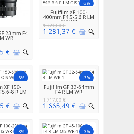
-3%
EN
Fujifilm XF 100-
RÉAPPROVISIONNEMENT
400mm F4.5-5.6 R LM
OIS WR
1 321,00 €
1 281,37 €
EN
 GF 23mm F4
ISIONNEMENT
LM WR
5 €
-3%
-3%
EN
EN
lm XF 150-
Fujifilm GF 32-64mm
ISIONNEMENT
RÉAPPROVISIONNEMENT
5.6-8 R LM
F4 R LM WR
IS WR
1 717,00 €
5 €
1 665,49 €
-3%
-3%