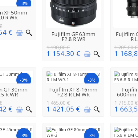
-3%
EN
ilm XF 50mm
VISIONNEMENT
.0 R WR
€
54 €
EN
Fujifilm GF 63mm
Fujifilm
RÉAPPROVISIONNEMENT
RÉAPPROV
F2.8 R WR
R 
1 190,00 €
1 205,00 €
1 154,30 €
1 168,8
-3%
-3%
EN
EN
ilm GF 30mm
Fujifilm XF 8-16mm
Fujifi
VISIONNEMENT
RÉAPPROVISIONNEMENT
RÉAPPROV
3.5 R WR
F2.8 R LM WR
600mm F
O
€
1 465,00 €
1 715,00 €
42 €
1 421,05 €
1 663,5
-3%
-3%