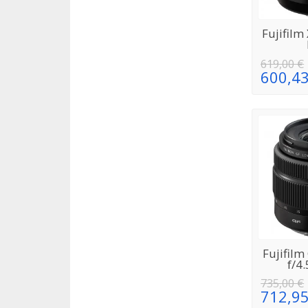
E
Fujifilm
619,00 €
600,43
Fujifil
RÉAPPRO
f/4
735,00 €
712,95