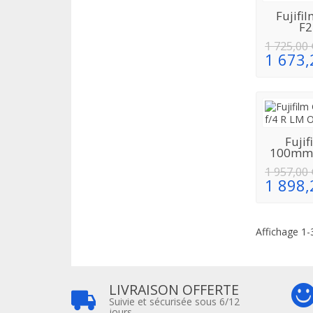
Fujif
RÉAPPRO
F2
1 725,00 
1 673,
Fujif
RÉAPPRO
100mm 
1 957,00 
1 898,
Affichage 1-3
LIVRAISON OFFERTE
Suivie et sécurisée sous 6/12
jours