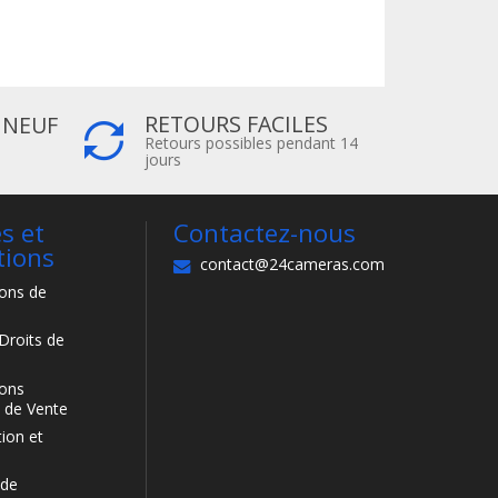
RETOURS FACILES
 NEUF
Retours possibles pendant 14
jours
s et
Contactez-nous
tions
contact@24cameras.com
ions de
Droits de
ions
 de Vente
ion et
 de