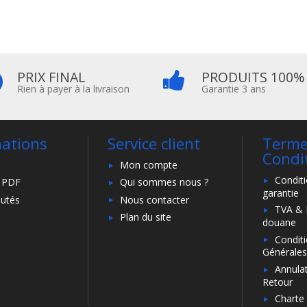
PRIX FINAL
PRODUITS 100%
Rien à payer à la livraison
Garantie 3 ans
mations
Service client
Terme
Condi
Mon compte
Condit
 PDF
Qui sommes nous ?
garantie
utés
Nous contacter
TVA & 
Plan du site
douane
Condit
Générales
Annulat
Retour
Charte