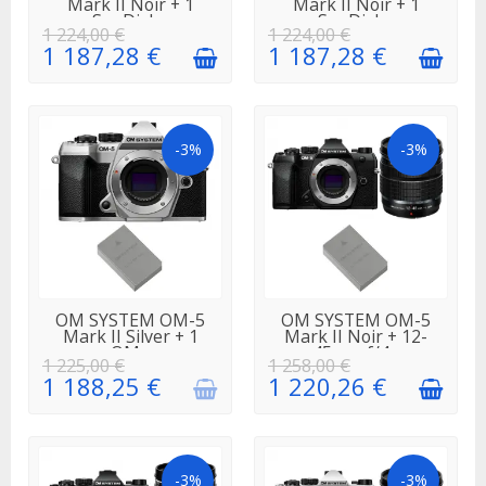
Mark II Noir + 1
Mark II Noir + 1
SanDisk...
SanDisk...
1 224,00 €
1 224,00 €
1 187,28 €
1 187,28 €
-3%
-3%
EN
EN STOCK
OM SYSTEM OM-5
OM SYSTEM OM-5
RÉAPPROVISIONNEMENT
Mark II Silver + 1
Mark II Noir + 12-
OM...
45mm f/4...
1 225,00 €
1 258,00 €
1 188,25 €
1 220,26 €
-3%
-3%