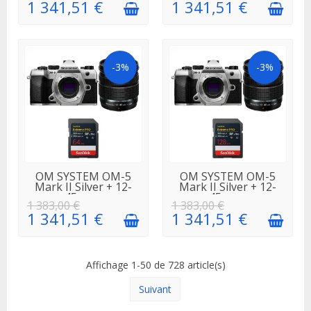
1 341,51 €
1 341,51 €
-3%
-3%
EN STOCK
EN STOCK
OM SYSTEM OM-5
OM SYSTEM OM-5
Mark II Silver + 12-
Mark II Silver + 12-
45mm...
45mm...
1 383,00 €
1 383,00 €
1 341,51 €
1 341,51 €
Affichage 1-50 de 728 article(s)
Suivant