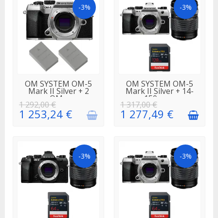
-3%
-3%
EN
EN STOCK
OM SYSTEM OM-5
OM SYSTEM OM-5
RÉAPPROVISIONNEMENT
Mark II Silver + 2
Mark II Silver + 14-
OM...
150mm...
1 292,00 €
1 317,00 €
1 253,24 €
1 277,49 €
-3%
-3%