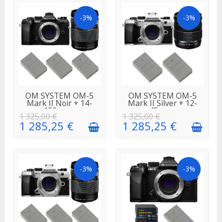
-3%
-3%
EN STOCK
EN STOCK
OM SYSTEM OM-5
OM SYSTEM OM-5
Mark II Noir + 14-
Mark II Silver + 12-
150mm...
45mm...
1 325,00 €
1 325,00 €
1 285,25 €
1 285,25 €
-3%
-3%