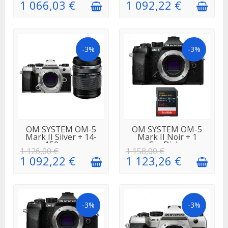
1 066,03 €
1 092,22 €
-3%
-3%
EN STOCK
EN STOCK
OM SYSTEM OM-5
OM SYSTEM OM-5
Mark II Silver + 14-
Mark II Noir + 1
150mm...
SanDisk...
1 126,00 €
1 158,00 €
1 092,22 €
1 123,26 €
-3%
-3%