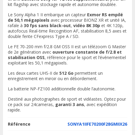
kit flagship avec stockage rapide et autonomie doublée.
Le Sony Alpha 1 II embarque un capteur
Exmor RS empilé
de 50,1 mégapixels
avec processeur BIONZ XR et unité IA,
rafale à
30 fps sans black-out
,
vidéo 8K 30p
et 4K 120p,
autofocus Real-time Recognition AF, stabilisation 8,5 axes et
double fente CFexpress Type A / SD.
Le FE 70-200 mm f/2.8 GM OSS II est un télézoom G Master
de 2e génération avec
ouverture constante de f/2.8 et
stabilisation OSS
, référence pour le sport et l’événementiel
exploitant les 50,1 mégapixels.
Les deux cartes UHS-II de
512 Go
permettent un
enregistrement en miroir ou en débordement.
La batterie NP-FZ100 additionnelle double l’autonomie.
Destiné aux photographes de sport et vidéastes. Optez pour
ce pack sur 24cameras,
garanti 3 ans
, avec expédition
rapide.
Référence
SONYA1IIFE70200F28GMIIX26