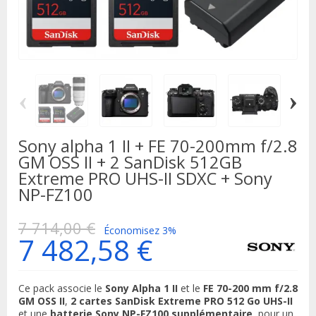
‹
›
Sony alpha 1 II + FE 70-200mm f/2.8
GM OSS II + 2 SanDisk 512GB
Extreme PRO UHS-II SDXC + Sony
NP-FZ100
7 714,00 €
Économisez 3%
7 482,58 €
Ce pack associe le
Sony Alpha 1 II
et le
FE 70-200 mm f/2.8
GM OSS II
,
2 cartes SanDisk Extreme PRO 512 Go UHS-II
et une
batterie Sony NP-FZ100 supplémentaire
, pour un