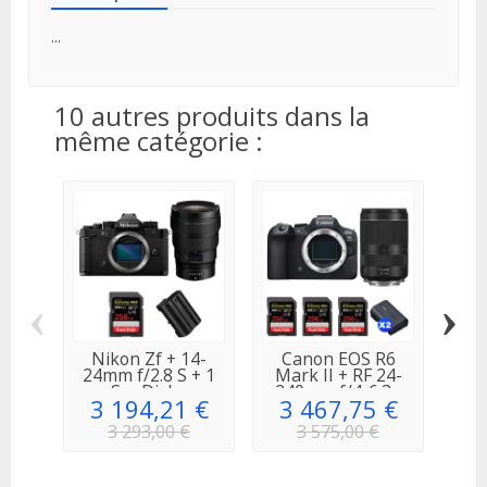
...
10 autres produits dans la
même catégorie :
‹
›
Nikon Zf + 14-
Canon EOS R6
Cano
24mm f/2.8 S + 1
Mark II + RF 24-
24-
SanDisk...
240mm f/4-6.3...
3 194,21 €
3 467,75 €
2
3 293,00 €
3 575,00 €