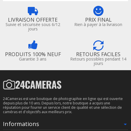
LIVRAISON OFFERTE
PRIX FINAL
Suivie et sécurisée sous 6/12
Rien à payer à la livraison
jours
PRODUITS 100% NEUF
RETOURS FACILES
Garantie 3 ans
Retours possibles pendant 14
jours
24Cameras est une boutique de photographie en ligne qui est ouverte
depuis plus de 10 ans. Depuis lors, notre boutique a acquis une
réputation pour fournir un service client de qualité et une sélection de
caméras et d'objectifs aux meilleurs prix.
Informations